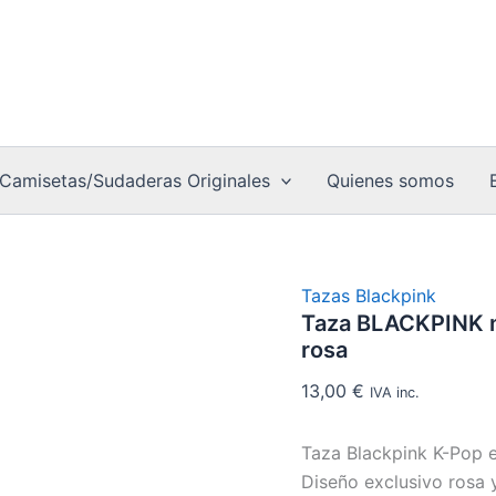
Estilo
Taza
elegante
BLACKPINK
K-
negra
Pop
–
con
Estilo
logo
elegante
rosa
K-
cantidad
Pop
Camisetas/Sudaderas Originales
Quienes somos
con
logo
rosa
cantidad
Tazas Blackpink
Taza BLACKPINK ne
rosa
13,00
€
IVA inc.
Taza Blackpink K-Pop 
Diseño exclusivo rosa 