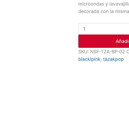
microondas y lavavajill
decorada con la misma 
Añadir
SKU:
NSF-TZA-BP-02
C
blackipink
,
tazakpop