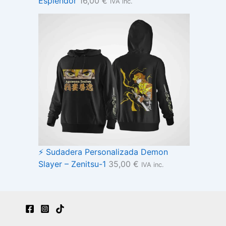
Esplendor
16,00
€
IVA inc.
⚡ Sudadera Personalizada Demon
Slayer – Zenitsu-1
35,00
€
IVA inc.