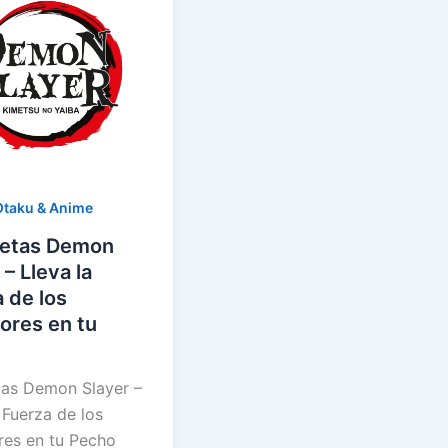
Otaku & Anime
etas Demon
 – Lleva la
 de los
ores en tu
as Demon Slayer –
 Fuerza de los
es en tu Pecho