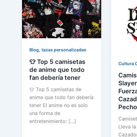
,
Blog
tazas personalizadas
👕 Top 5 camisetas
Cultura 
de anime que todo
Camis
fan debería tener
Slayer
👕 Top 5 camisetas de
Fuerza
anime que todo fan debería
Cazad
tener El anime no es solo
Pecho
una forma de
Camiset
entretenimiento: […]
Lleva la
Cazador