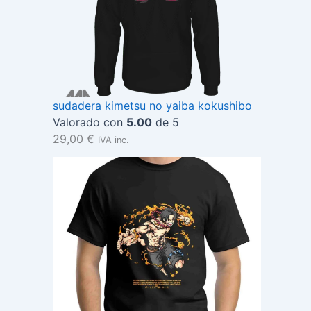
sudadera kimetsu no yaiba kokushibo
Valorado con
5.00
de 5
29,00
€
IVA inc.