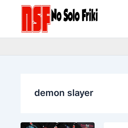
Ir
al
contenido
demon slayer