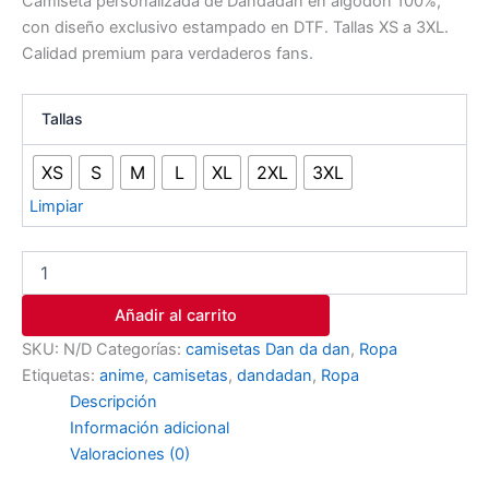
Camiseta personalizada de Dandadan en algodón 100%,
con diseño exclusivo estampado en DTF. Tallas XS a 3XL.
Calidad premium para verdaderos fans.
Tallas
XS
S
M
L
XL
2XL
3XL
Limpiar
Añadir al carrito
SKU:
N/D
Categorías:
camisetas Dan da dan
,
Ropa
Etiquetas:
anime
,
camisetas
,
dandadan
,
Ropa
Descripción
Información adicional
Valoraciones (0)