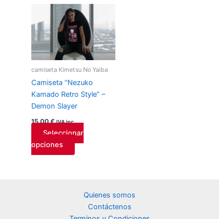
Este
producto
tiene
múltiples
variantes.
Las
camiseta Kimetsu No Yaiba
opciones
Camiseta “Nezuko
se
Kamado Retro Style” –
pueden
Demon Slayer
elegir
15,00
€
IVA inc.
en
Seleccionar
la
opciones
página
de
producto
Quienes somos
Contáctenos
Terminos y Condiciones